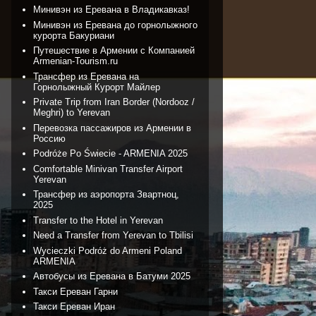
Минивэн из Еревана в Владикавказ!
Минивэн из Еревана до горнолыжного
курорта Бакуриани
Путешествие в Армении с Компанией
Armenian-Tourism.ru
Трансфер из Еревана на
Горнолыжный Курорт Майлер
Private Trip from Iran Border (Nordooz /
Meghri) to Yerevan
Перевозка пассажиров из Армении в
Россию
Podróże Po Świecie - ARMENIA 2025
Comfortable Minivan Transfer Airport
Yerevan
Трансфер из аэропорта Звартноц,
2025
Transfer to the Hotel in Yerevan
Need a Transfer from Yerevan to Tbilisi
Wycieczki Podróż do Armeni Poland
ARMENIA
Автобусы из Еревана в Батуми 2025
Такси Ереван Гарни
Такси Ереван Иран