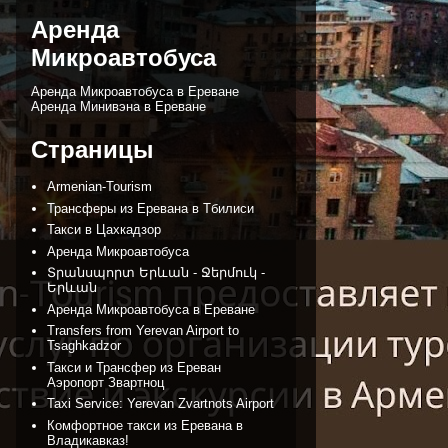
Аренда
Микроавтобуса
Аренда Микроавтобуса в Ереване
Аренда Минивэна в Ереване
Страницы
Armenian-Tourism
Трансферы из Ереванa в Тбилиси
Такси в Цахкадзор
Аренда Микроавтобуса
Տրանսպորտ Երևան - Ջերմուկ -
Երևան
Аренда Микроавтобуса в Ереване
Transfers from Yerevan Airport to
Tsaghkadzor
Такси и Трансфер из Ереван
Аэропорт Звартноц
Taxi Service: Yerevan Zvartnots Airport
Комфортное такси из Еревана в
Владикавказ!