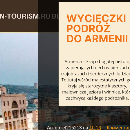
Автор:
ef215213
на
10:16
Комментар