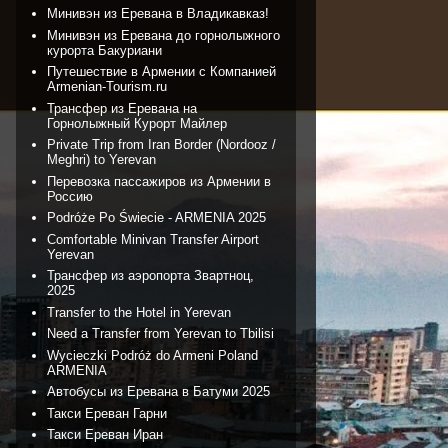
Минивэн из Еревана в Владикавказ!
Минивэн из Еревана до горнолыжного
курорта Бакуриани
Путешествие в Армении с Компанией
Armenian-Tourism.ru
Трансфер из Еревана на
Горнолыжный Курорт Майлер
Private Trip from Iran Border (Nordooz /
Meghri) to Yerevan
Перевозка пассажиров из Армении в
Россию
Podróże Po Świecie - ARMENIA 2025
Comfortable Minivan Transfer Airport
Yerevan
Трансфер из аэропорта Звартноц,
2025
Transfer to the Hotel in Yerevan
Need a Transfer from Yerevan to Tbilisi
Wycieczki Podróż do Armeni Poland
ARMENIA
Автобусы из Еревана в Батуми 2025
Такси Ереван Гарни
Такси Ереван Иран