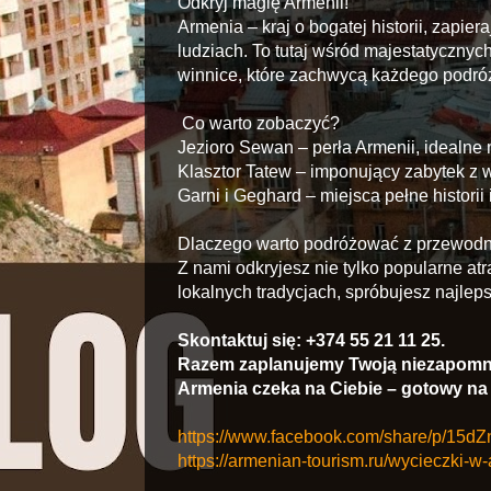
Odkryj magię Armenii!
Armenia – kraj o bogatej historii, zapie
ludziach. To tutaj wśród majestatycznych 
winnice, które zachwycą każdego podró
Co warto zobaczyć?
Jezioro Sewan – perła Armenii, idealne m
Klasztor Tatew – imponujący zabytek z
Garni i Geghard – miejsca pełne historii i
Dlaczego warto podróżować z przewod
Z nami odkryjesz nie tylko popularne atr
lokalnych tradycjach, spróbujesz najleps
Skontaktuj się: +374 55 21 11 25.
Razem zaplanujemy Twoją niezapomn
Armenia czeka na Ciebie – gotowy n
https://www.facebook.com/share/p/15dZ
https://armenian-tourism.ru/wycieczki-w