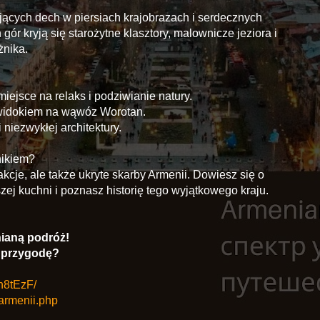
rających dech w piersiach krajobrazach i serdecznych
gór kryją się starożytne klasztory, malownicze jeziora i
żnika.
iejsce na relaks i podziwianie natury.
 widokiem na wąwóz Worotan.
 niezwykłej architektury.
nikiem?
akcje, ale także ukryte skarby Armenii. Dowiesz się o
zej kuchni i poznasz historię tego wyjątkowego kraju.
ianą podróż!
a przygodę?
n8tEzF/
-armenii.php