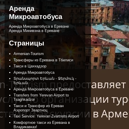
Аренда
Микроавтобуса
Аренда Микроавтобуса в Ереване
Аренда Минивэна в Ереване
Страницы
Armenian-Tourism
Трансферы из Ереванa в Тбилиси
Такси в Цахкадзор
Аренда Микроавтобуса
Տրանսպորտ Երևան - Ջերմուկ -
Երևան
Аренда Микроавтобуса в Ереване
Transfers from Yerevan Airport to
Tsaghkadzor
Такси и Трансфер из Ереван
Аэропорт Звартноц
Taxi Service: Yerevan Zvartnots Airport
Комфортное такси из Еревана в
Владикавказ!